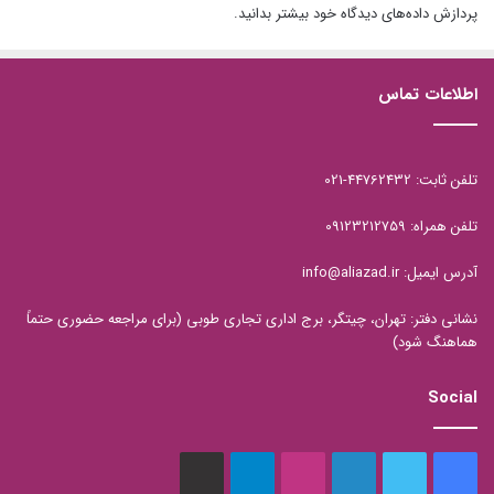
پردازش داده‌های دیدگاه خود بیشتر بدانید.
محسوب می شوند. میوه هایی از قبیل:
اطلاعات تماس
تلفن ثابت: 44762432-021
تلفن همراه: 09123212759
آدرس ایمیل: info@aliazad.ir
گریپ فروت
نشانی دفتر: تهران، چیتگر، برج اداری تجاری طوبی (برای مراجعه حضوری حتماً
متخصصان می گویند، این
میوه
جادویی، حاوی موادی (فیتو) است
هماهنگ شود)
که موجب کم شدن میزان انسولین می گردد و بدن را تحریک می
Social
کند، به عوض ذخیره کردن چربی، آنها را به انرژی تبدیل کند، و
بسوزاند.
فیس
توییتر
لینکدین
اینستاگرام
تلگرام
aparat