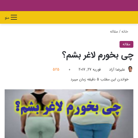
دیدن
ورود
تغییر
جستجو
منو
سبد
پوسته
برای
خانه
/
مقاله
خرید
مقاله
چی بخورم لاغر بشم؟
علیرضا آزاد
فوریه 27, 2017
0
525
خواندن این مطلب 5 دقیقه زمان میبرد