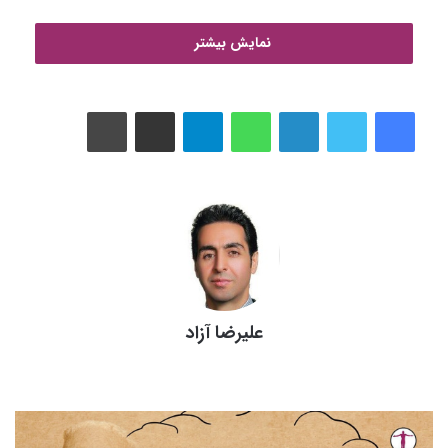
نمایش بیشتر
واقعا نیاز هست که دائما، حتی غذا های کم کالری بخوریم؟ اجباری
داریم دائما کرفس و کاهو بخوریم؟! یا نون سبوس دار جو و
لینکدین
واتس آپ
تلگرام
اشتراک گذاری از طریق ایمیل
چاپ
بیسکوئیت ساقه طلایی؟ خب می توانیم منتظر شویم هر زمان که
گرسنه شدیم، بخوریم. اینطوری هم معده را بی جهت پر نکرده ایم،
هم فکرمان را مشغول نکردیم.
علیرضا آزاد
اینستاگرام
وبسایت