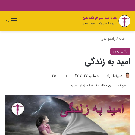
دیدن
ورود
تغییر
جستجو
منو
سبد
پوسته
برای
خرید
خانه
/
رادیو بدن
رادیو بدن
امید به زندگی
علیرضا آزاد
دسامبر 27, 2017
0
35
خواندن این مطلب 1 دقیقه زمان میبرد