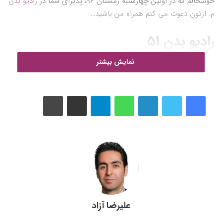
خوشحالم که در اولین چهارشنبه زمستان 96، پذیرای شما در
رادیو بدن
م. ازتون دعوت می کنم همراه من باشید…
رادیو بدن 51
نمایش بیشتر
لینکدین
واتس آپ
تلگرام
اشتراک گذاری از طریق ایمیل
چاپ
تولید و پخش در
رادیو بدن
منبع
مدیریت استراتژیک بدن
امید
امید به زندگی
رادیو
رادیو اینترنتی
رادیو بدن
علیرضا آزاد