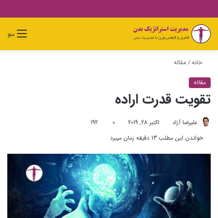
دیدن
ورود
تغییر
جستجو
منو
سبد
پوسته
برای
خرید
خانه
/
مقاله
مقاله
تقویت قدرت اراده
علیرضا آزاد
اکتبر 28, 2019
0
192
خواندن این مطلب 13 دقیقه زمان میبرد