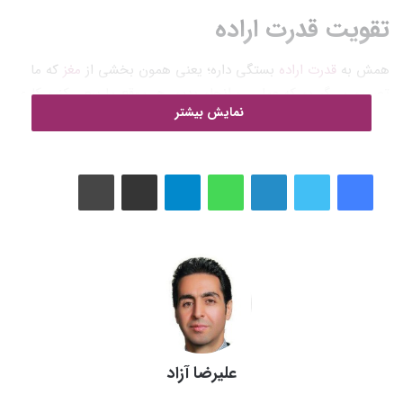
تقویت قدرت اراده
همش به
قدرت اراده
بستگی داره؛ یعنی همون بخشی از
مغز
که ما
تصمیم می‌گیریم که عملی رو انجام بدیم. هر موقع ما سعی کنیم کاری
نمایش بیشتر
رو انجام بدیم که بر خلاف انگیزه، عادت و تمایلات ما باشه، داریم از
بخشی از قدرت اراده استفاده می‌کنیم.
لینکدین
واتس آپ
تلگرام
اشتراک گذاری از طریق ایمیل
چاپ
افلاطون در حدود ۴۰۰ سال قبل از میلاد مسیح، با تمثیل از یک ارابه،
کشاکش اراده درونی رو توصیف کرده. در این حالت، شما یک ذهن
منطقی و مقدار مشخصی اراده دارین. و ارابه توسط دو اسب که
توصیف‌گر انگیزه روحی و خواسته‌های ما هستن کشیده می‌شه.
ارابه‌ران می‌تونه برای مدتی اسب‌ها رو هدایت کنه، اما اگر مدت
زیادی با اونها بجنگه و یا نیروی کافی نداشته باشه، اسب‌ها در نهایت
کنترل ارابه رو به دست می‌گیرن و علیه تمایلات منطقی ما عمل
می‌کنن.
علیرضا آزاد
…