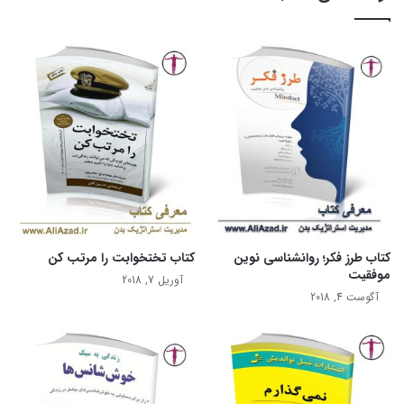
نویسنده در این کتاب دَه راه را برای رسیدن به نبوغ گفتاری معرفی و
نحوه کاربردی کردن هر یک را شرح می‌دهد. وی سعی دارد با معرفی
این دَه راه، مخاطبان را با «تاریخ هوش گفتاری»؛ «تمام تکنیک‌های
مخفی افراد دارای هوش گفتاری بالا»؛ «یک منبع عظیم از ریشه‌ها،
پیشوندها و پسوندهای واژگان»؛ «چگونگی افزایش قدرت مغز برای
انجام دادن عملیات صحبت کردن»؛ «چگونگی بهبود یافتن زبان بدن»؛
«چگونگی استفاده از مهارت‌های انسانی»؛ «چگونگی ایجاد ارتباط
موفق» و «چگونگی افزایش ضریب هوشی، به ویژه هوش گفتاری»
آشنا کند. وی در این مسیر، معماهایی را مطرح کرده و در پایان کتاب
به آنها پاسخ داده است.
کتاب طرز فکر؛ روانشناسی نوین
کتاب تختخوابت را مرتب کن
موفقیت
آوریل 7, 2018
آگوست 4, 2018
نویسنده: تونی بازان
ترجمه: مرتضی احمدی
فن بیان
قدرت هوش گفتاری
کتاب