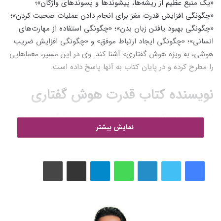
«یک منبع عظیم از ریشه‌ها، پیشوندها و پسوندهای واژگان»؛
«چگونگی افزایش قدرت مغز برای انجام دادن عملیات صحبت کردن»؛
«چگونگی بهبود یافتن زبان بدن»؛ «چگونگی استفاده از مهارت‌های
انسانی»؛ «چگونگی ایجاد ارتباط موفق» و «چگونگی افزایش ضریب
هوشی، به ویژه هوش گفتاری» آشنا کند. وی در این مسیر، معماهایی
را مطرح کرده و در پایان کتاب به آنها پاسخ داده است.
نویسنده کتاب قدرت هوش گفتاری
نویسنده در این کتاب دَه راه را برای رسیدن به نبوغ گفتاری معرفی و
نمایش بیشتر
نحوه کاربردی کردن هر یک را شرح می‌دهد. وی سعی دارد با معرفی
این دَه راه، مخاطبان را با:
لینکدین
واتس آپ
تلگرام
اشتراک گذاری از طریق ایمیل
چاپ
«تاریخ هوش گفتاری»؛
«تمام تکنیک‌های مخفی افراد دارای هوش گفتاری بالا»؛
«یک منبع عظیم از ریشه‌ها، پیشوندها و پسوندهای واژگان»؛