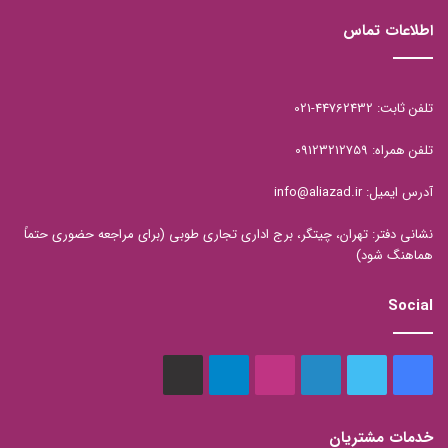
اطلاعات تماس
تلفن ثابت: 44762432-021
تلفن همراه: 09123212759
آدرس ایمیل: info@aliazad.ir
نشانی دفتر: تهران، چیتگر، برج اداری تجاری طوبی (برای مراجعه حضوری حتماً
هماهنگ شود)
Social
فیس
توییتر
لینکدین
اینستاگرام
تلگرام
aparat
بوک
خدمات مشتریان