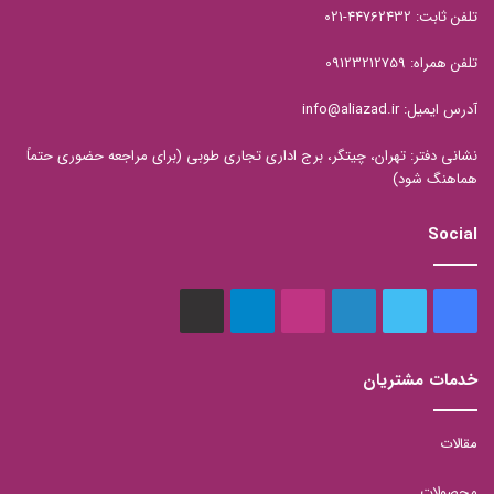
تلفن ثابت: 44762432-021
تلفن همراه: 09123212759
آدرس ایمیل: info@aliazad.ir
نشانی دفتر: تهران، چیتگر، برج اداری تجاری طوبی (برای مراجعه حضوری حتماً
هماهنگ شود)
Social
فیس
توییتر
لینکدین
اینستاگرام
تلگرام
aparat
بوک
خدمات مشتریان
مقالات
محصولات