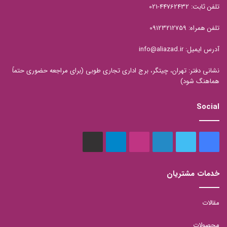
تلفن ثابت: 44762432-021
تلفن همراه: 09123212759
آدرس ایمیل: info@aliazad.ir
نشانی دفتر: تهران، چیتگر، برج اداری تجاری طوبی (برای مراجعه حضوری حتماً
هماهنگ شود)
Social
فیس
توییتر
لینکدین
اینستاگرام
تلگرام
aparat
بوک
خدمات مشتریان
مقالات
محصولات