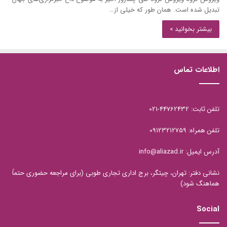
تبدیل شده است. همان طور که خیلی از…
بیشتر بخوانید »
اطلاعات تماس
تلفن ثابت: 44762432-021
تلفن همراه: 09123212759
آدرس ایمیل: info@aliazad.ir
نشانی دفتر: تهران، چیتگر، برج اداری تجاری طوبی (برای مراجعه حضوری حتماً
هماهنگ شود)
Social