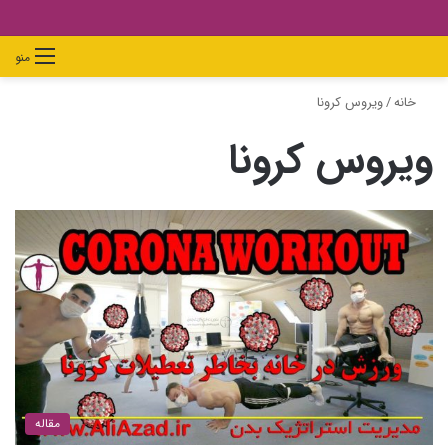
دیدن
ورود
تغییر
جستجو
منو
سبد
پوسته
برای
خانه
/
ویروس کرونا
خرید
ویروس کرونا
مقاله