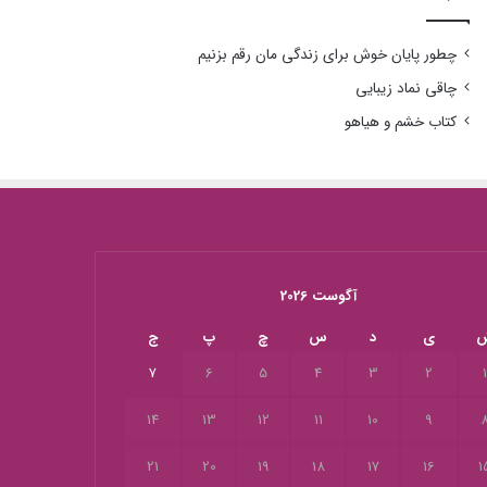
چطور پایان خوش برای زندگی مان رقم بزنیم
چاقی نماد زیبایی
کتاب خشم و هیاهو
آگوست 2026
ی
د
س
چ
پ
ج
7
6
5
4
3
2
14
13
12
11
10
9
21
20
19
18
17
16
1