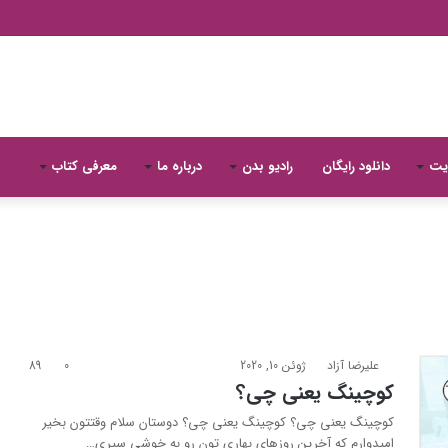
یت
دانلود رایگان
رادیو بدن
درباره ما
معرفی کتاب
علیرضا آزاد
ژوئن 10, 2020
0
89
کوچینگ یعنی چی؟
کوچینگ یعنی چی؟ کوچینگ یعنی چی؟ دوستان سلام وقتتون بخیر
امیدوارم که آخرین روزهای بهاری تون رو به خوشی سپری…