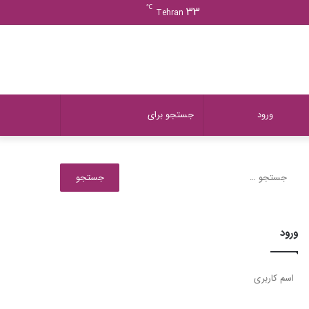
ورود
دیدن
نوشته
سایدبار
℃
33
Tehran
سبد
تصادفی
خرید
دیدن
تغییر
جستجو
ورود
سبد
پوسته
برای
جستجو
برای:
خرید
ورود