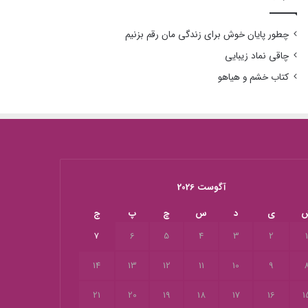
چطور پایان خوش برای زندگی مان رقم بزنیم
چاقی نماد زیبایی
کتاب خشم و هیاهو
آگوست 2026
ی
د
س
چ
پ
ج
7
6
5
4
3
2
14
13
12
11
10
9
21
20
19
18
17
16
1