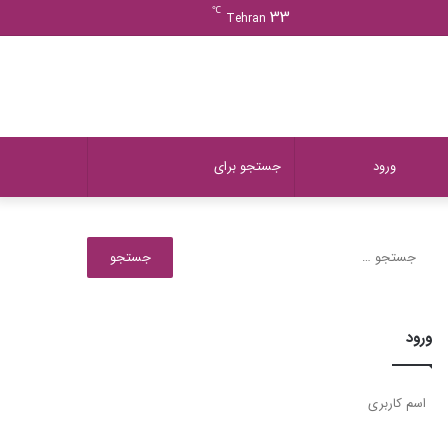
ورود
دیدن
نوشته
سایدبار
℃
33
Tehran
سبد
تصادفی
خرید
دیدن
تغییر
جستجو
ورود
سبد
پوسته
برای
جستجو
برای:
خرید
ورود