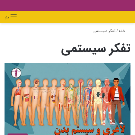
دیدن
ورود
تغییر
جستجو
منو
سبد
پوسته
برای
خانه
/
تفکر سیستمی
خرید
تفکر سیستمی