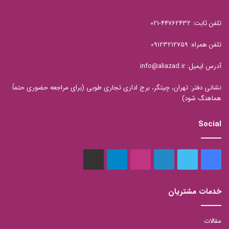
تلفن ثابت: 44762432-021
تلفن همراه: 09123212759
آدرس ایمیل: info@aliazad.ir
نشانی دفتر: تهران، چیتگر، برج اداری تجاری طوبی (برای مراجعه حضوری حتماً
هماهنگ شود)
Social
فیس
توییتر
لینکدین
اینستاگرام
تلگرام
aparat
بوک
خدمات مشتریان
مقالات