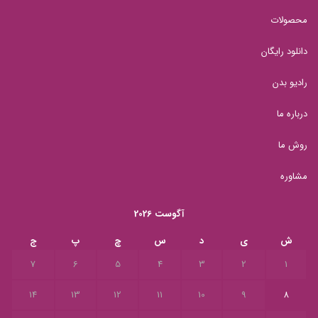
محصولات
دانلود رایگان
رادیو بدن
درباره ما
روش ما
مشاوره
آگوست 2026
ش
ی
د
س
چ
پ
ج
7
6
5
4
3
2
1
14
13
12
11
10
9
8