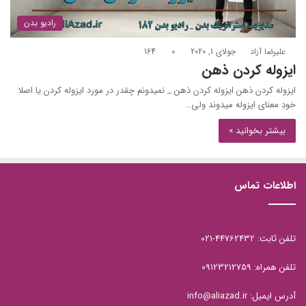
رادیو بدن
علیرضا آزاد
جولای 1, 2020
0
164
ایزوله کردن ذهن
ایزوله کردن ذهن ایزوله کردن ذهن _ نمیدونم چقدر در مورد ایزوله کردن یا اصلا
خودِ معنای ایزوله میدوند ولی…
بیشتر بخوانید »
اطلاعات تماس
تلفن ثابت: 44762432-021
تلفن همراه: 09123212759
آدرس ایمیل: info@aliazad.ir