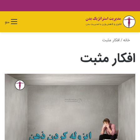
دیدن
ورود
تغییر
جستجو
منو
سبد
پوسته
برای
خرید
خانه
/
افکار مثبت
افکار مثبت