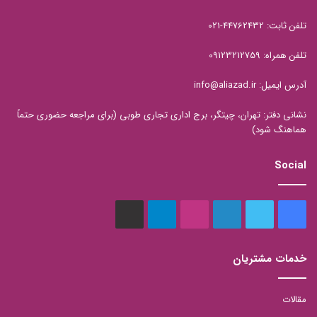
تلفن ثابت: 44762432-021
تلفن همراه: 09123212759
آدرس ایمیل: info@aliazad.ir
نشانی دفتر: تهران، چیتگر، برج اداری تجاری طوبی (برای مراجعه حضوری حتماً
هماهنگ شود)
Social
فیس
توییتر
لینکدین
اینستاگرام
تلگرام
aparat
بوک
خدمات مشتریان
مقالات