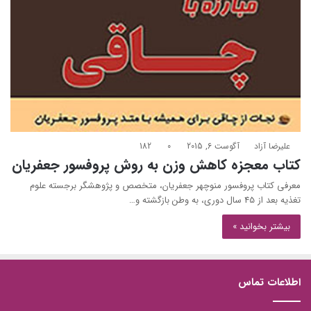
علیرضا آزاد
آگوست 6, 2015
0
182
کتاب معجزه کاهش وزن به روش پروفسور جعفریان
معرفی کتاب پروفسور منوچهر جعفریان، متخصص و پژوهشگر برجسته علوم
تغذیه بعد از 45 سال دوری، به وطن بازگشته و…
بیشتر بخوانید »
اطلاعات تماس