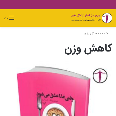
دیدن
ورود
تغییر
جستجو
منو
سبد
پوسته
برای
خرید
خانه
/
کاهش وزن
کاهش وزن