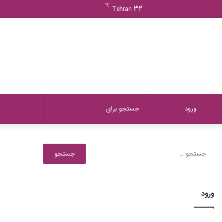
ورود
دیدن
نوشته
سایدبار
℃
32
Tehran
سبد
تصادفی
خرید
دیدن
تغییر
جستجو
ورود
سبد
پوسته
برای
جستجو
برای:
خرید
ورود