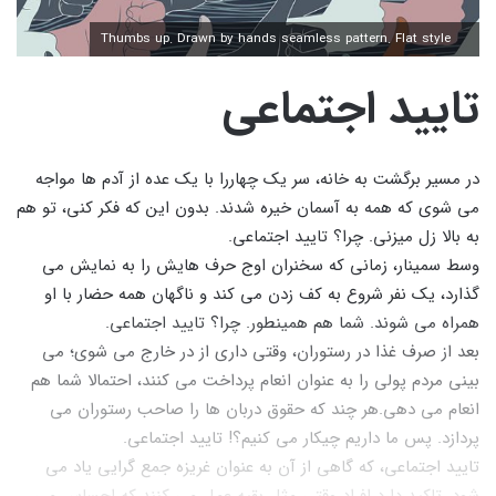
Thumbs up. Drawn by hands seamless pattern. Flat style
تایید اجتماعی
در مسیر برگشت به خانه، سر یک چهاررا با یک عده از آدم ها مواجه
می شوی که همه به آسمان خیره شدند. بدون این که فکر کنی، تو هم
به بالا زل میزنی. چرا؟ تایید اجتماعی.
وسط سمینار، زمانی که سخنران اوج حرف هایش را به نمایش می
گذارد، یک نفر شروع به کف زدن می کند و ناگهان همه حضار با او
همراه می شوند. شما هم همینطور. چرا؟ تایید اجتماعی.
بعد از صرف غذا در رستوران، وقتی داری از در خارج می شوی؛ می
بینی مردم پولی را به عنوان انعام پرداخت می کنند، احتمالا شما هم
انعام می دهی.هر چند که حقوق دربان ها را صاحب رستوران می
پردازد. پس ما داریم چیکار می کنیم؟! تایید اجتماعی.
تایید اجتماعی، که گاهی از آن به عنوان غریزه جمع گرایی یاد می
شود، تاکید دارد افراد وقتی مثل بقیه عمل می کنند که احساس می