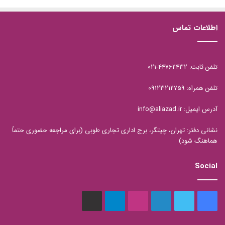
تبلیغات
تقابل
جمع گرایی
اطلاعات تماس
چارلز داروین
خطای تایید
تلفن ثابت: 44762432-021
تلفن همراه: 09123212759
آدرس ایمیل: info@aliazad.ir
نشانی دفتر: تهران، چیتگر، برج اداری تجاری طوبی (برای مراجعه حضوری حتماً
هماهنگ شود)
Social
فیس
توییتر
لینکدین
اینستاگرام
تلگرام
aparat
بوک