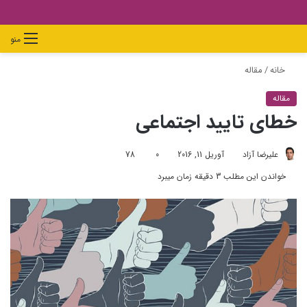
دیدن
ورود
تغییر
جستجو
منو
سبد
پوسته
برای
خانه
/
مقاله
خرید
مقاله
خطای تایید اجتماعی
علیرضا آزاد
آوریل 11, 2016
0
78
خواندن این مطلب 3 دقیقه زمان میبرد