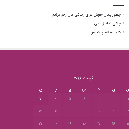
چطور پایان خوش برای زندگی مان رقم بزنیم
چاقی نماد زیبایی
کتاب خشم و هیاهو
آگوست 2026
ی
د
س
چ
پ
ج
7
6
5
4
3
2
14
13
12
11
10
9
21
20
19
18
17
16
1