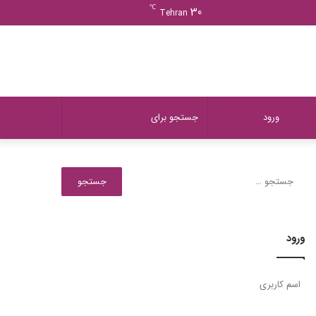
ورود
دیدن
نوشته
سایدبار
℃
30
Tehran
سبد
تصادفی
خرید
دیدن
تغییر
جستجو
ورود
سبد
پوسته
برای
جستجو
برای:
خرید
ورود