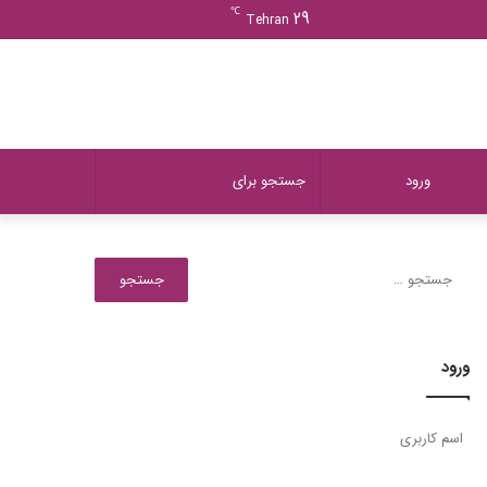
ورود
دیدن
نوشته
سایدبار
℃
29
Tehran
سبد
تصادفی
خرید
دیدن
تغییر
جستجو
ورود
سبد
پوسته
برای
جستجو
برای:
خرید
ورود