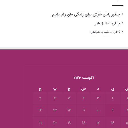
چطور پایان خوش برای زندگی مان رقم بزنیم
چاقی نماد زیبایی
کتاب خشم و هیاهو
آگوست 2026
ی
د
س
چ
پ
ج
7
6
5
4
3
2
14
13
12
11
10
9
21
20
19
18
17
16
1