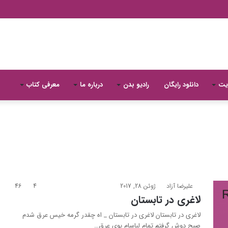
یت
دانلود رایگان
رادیو بدن
درباره ما
معرفی کتاب
علیرضا آزاد
ژوئن 28, 2017
4
46
لاغری در تابستان
لاغری در تابستان لاغری در تابستان _ اه چقدر گرمه خیس عرق شدم
صبح دوش گرفتم تمام لباسام بوی عرق…