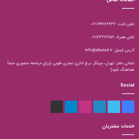
تلفن ثابت: 44762432-021
تلفن همراه: 09123212759
آدرس ایمیل: info@aliazad.ir
نشانی دفتر: تهران، چیتگر، برج اداری تجاری طوبی (برای مراجعه حضوری حتماً
هماهنگ شود)
Social
فیس
توییتر
لینکدین
اینستاگرام
تلگرام
aparat
بوک
خدمات مشتریان