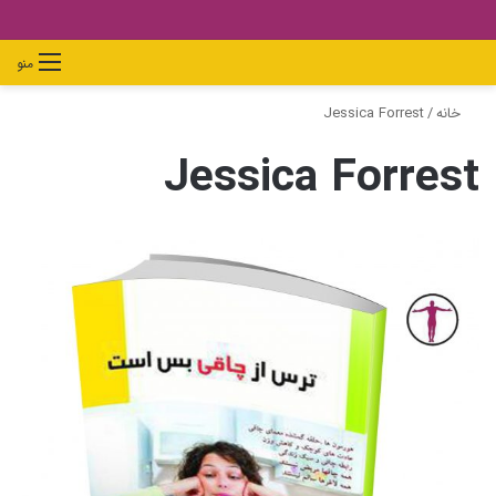
دیدن
ورود
تغییر
جستجو
منو
سبد
پوسته
برای
خانه
/
Jessica Forrest
خرید
Jessica Forrest