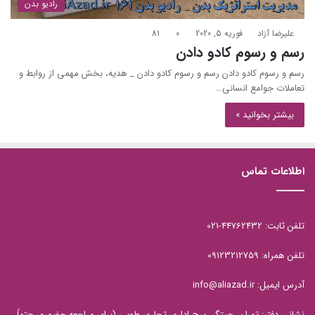
رادیو بدن
علیرضا آزاد
فوریه 5, 2020
0
81
رسم و رسوم کادو دادن
رسم و رسوم کادو دادن رسم و رسوم کادو دادن _ هدیه، بخش مهمی از روابط و
تعاملات جوامع انسانی…
بیشتر بخوانید »
اطلاعات تماس
تلفن ثابت: 44762432-021
تلفن همراه: 09123212759
آدرس ایمیل: info@aliazad.ir
نشانی دفتر: تهران، چیتگر، برج اداری تجاری طوبی (برای مراجعه حضوری حتماً