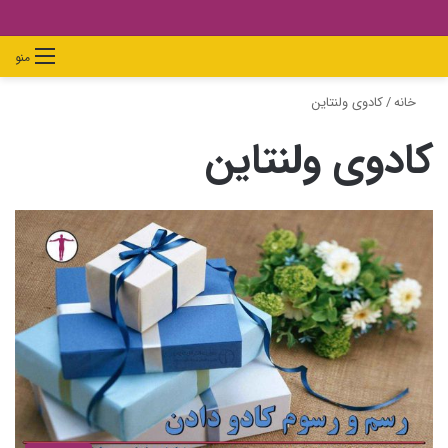
دیدن
ورود
تغییر
جستجو
منو
سبد
پوسته
برای
خانه
/
کادوی ولنتاین
خرید
کادوی ولنتاین