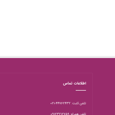
اطلاعات تماس
تلفن ثابت: 44762432-021
تلفن همراه: 09123212759