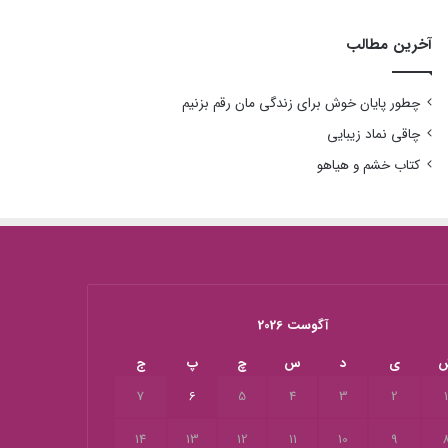
آخرین مطالب
چطور پایان خوش برای زندگی مان رقم بزنیم
چاقی نماد زیبایی
کتاب خشم و هیاهو
آگوست 2026
ی
د
س
چ
پ
ج
7
6
5
4
3
2
14
13
12
11
10
9