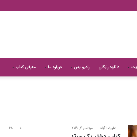
یت
دانلود رایگان
رادیو بدن
درباره ما
معرفی کتاب
علیرضا آزاد
سپتامبر 7, 2019
0
68
كتاب دختر یک مرتد