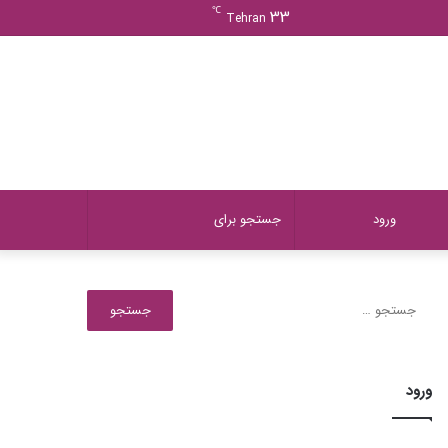
ورود
دیدن
نوشته
سایدبار
℃
33
Tehran
سبد
تصادفی
خرید
دیدن
تغییر
جستجو
ورود
سبد
پوسته
برای
جستجو
برای:
خرید
ورود