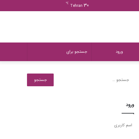
ورود
دیدن
نوشته
سایدبار
℃
30
Tehran
سبد
تصادفی
خرید
دیدن
تغییر
جستجو
ورود
سبد
پوسته
برای
جستجو
برای:
خرید
ورود