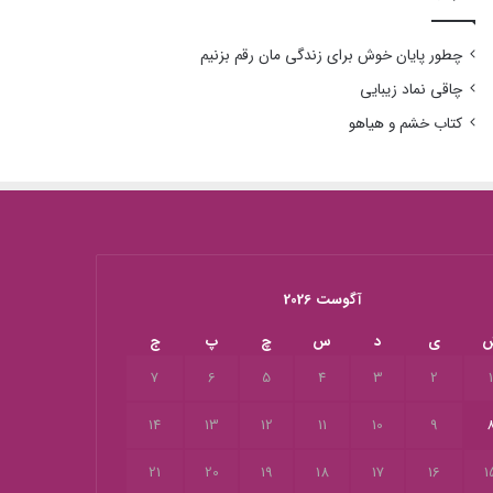
چطور پایان خوش برای زندگی مان رقم بزنیم
چاقی نماد زیبایی
کتاب خشم و هیاهو
آگوست 2026
ی
د
س
چ
پ
ج
7
6
5
4
3
2
14
13
12
11
10
9
21
20
19
18
17
16
1