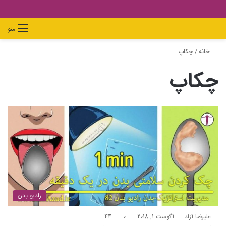
دیدن
ورود
تغییر
جستجو
منو
سبد
پوسته
برای
خانه
/
چکاپ
خرید
چکاپ
رادیو بدن
علیرضا آزاد
آگوست 1, 2018
0
44