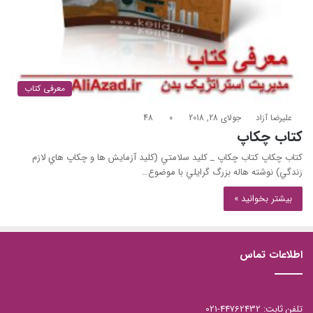
معرفی کتاب
علیرضا آزاد
جولای 28, 2018
0
48
کتاب چکاپ
کتاب چکاپ كتاب چکاپ _ كليد سلامتي (كليد آزمايش ها و چكاپ هاي لازم
زندگي) نوشته هاله بزرگ گرايلي با موضوع…
بیشتر بخوانید »
اطلاعات تماس
تلفن ثابت: 44762432-021