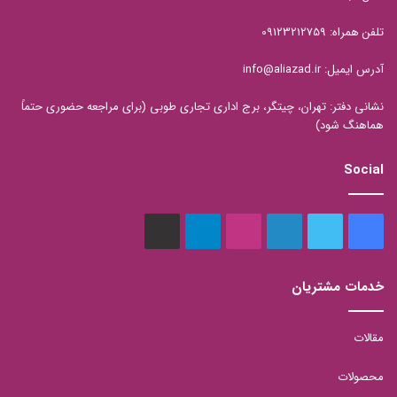
تلفن همراه: 09123212759
آدرس ایمیل: info@aliazad.ir
نشانی دفتر: تهران، چیتگر، برج اداری تجاری طوبی (برای مراجعه حضوری حتماً
هماهنگ شود)
Social
فیس
توییتر
لینکدین
اینستاگرام
تلگرام
aparat
بوک
خدمات مشتریان
مقالات
محصولات