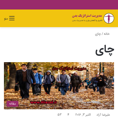
دیدن
ورود
تغییر
جستجو
منو
سبد
پوسته
برای
خرید
خانه
/
چای
چای
مقاله
علیرضا آزاد
اکتبر 3, 2016
4
53