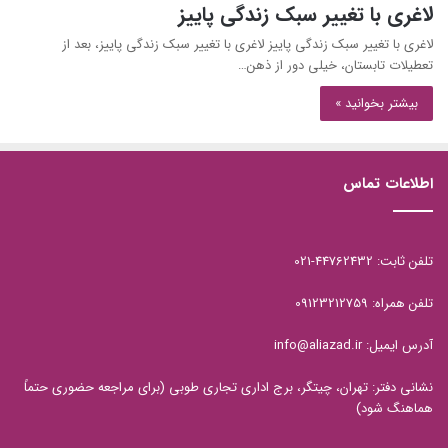
لاغری با تغییر سبک زندگی پاییز
لاغری با تغییر سبک زندگی پاییز لاغری با تغییر سبک زندگی پاییز، بعد از
تعطیلات تابستان، خیلی دور از ذهن…
بیشتر بخوانید »
اطلاعات تماس
تلفن ثابت: 44762432-021
تلفن همراه: 09123212759
آدرس ایمیل: info@aliazad.ir
نشانی دفتر: تهران، چیتگر، برج اداری تجاری طوبی (برای مراجعه حضوری حتماً
هماهنگ شود)