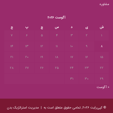
مشاوره
آگوست 2026
ش
ی
د
س
چ
پ
ج
7
6
5
4
3
2
1
14
13
12
11
10
9
8
21
20
19
18
17
16
15
28
27
26
25
24
23
22
31
30
29
« آگوست
© کپی‌رایت 2026, تمامی حقوق متعلق است به |
مدیریت استراتژیک بدن