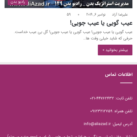
رادیو بدن
علیرضا آزاد
نوامبر 6, 2019
0
59
عیب گویی یا عیب جویی!
عیب گویی یا عیب جویی! عیب گویی یا عیب جویی! گل بی عیب خداست.
حرفی که شاید خیلی وقت ها…
بیشتر بخوانید »
اطلاعات تماس
تلفن ثابت: 44762432-021
تلفن همراه: 09123212759
آدرس ایمیل: info@aliazad.ir
نشانی دفتر: تهران، چیتگر، برج اداری تجاری طوبی (برای مراجعه حضوری حتماً