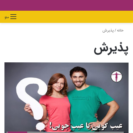
دیدن
ورود
تغییر
جستجو
منو
سبد
پوسته
برای
خانه
/
پذیرش
خرید
پذیرش