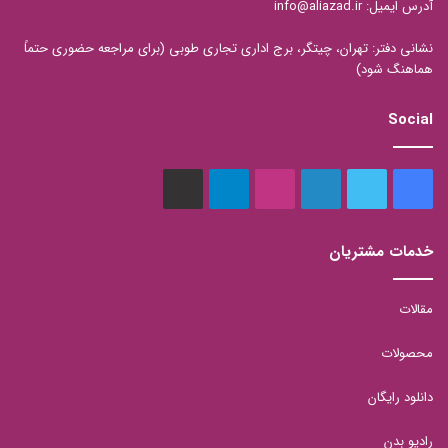
آدرس ایمیل: info@aliazad.ir
نشانی دفتر: تهران، چیتگر، برج اداری تجاری طوبی (برای مراجعه حضوری حتماً
هماهنگ شود)
Social
فیس
توییتر
لینکدین
اینستاگرام
تلگرام
aparat
بوک
خدمات مشتریان
مقالات
محصولات
دانلود رایگان
رادیو بدن