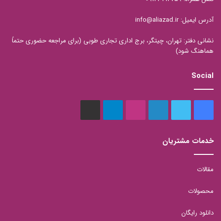
آدرس ایمیل: info@aliazad.ir
نشانی دفتر: تهران، چیتگر، برج اداری تجاری طوبی (برای مراجعه حضوری حتماً
هماهنگ شود)
Social
فیس
توییتر
لینکدین
اینستاگرام
تلگرام
aparat
بوک
خدمات مشتریان
مقالات
محصولات
دانلود رایگان