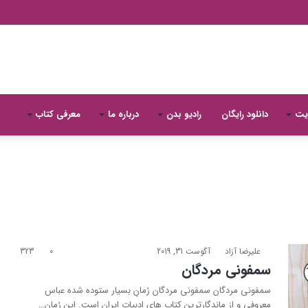
یت
دانلود رایگان
رادیو بدن
درباره ما
معرفی کتاب
علیرضا آزاد
آگوست 31, 2019
0
323
سمفونی مردگان
سمفونی مردگان سمفونی مردگان رُمانِ بسیار ستوده شده عباس
معروفی و از ماندگارترین کتاب های ادبیات ایران است. این رُمان…