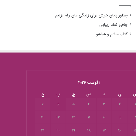
چطور پایان خوش برای زندگی مان رقم بزنیم
چاقی نماد زیبایی
کتاب خشم و هیاهو
آگوست 2026
ی
د
س
چ
پ
ج
7
6
5
4
3
2
14
13
12
11
10
9
21
20
19
18
17
16
1