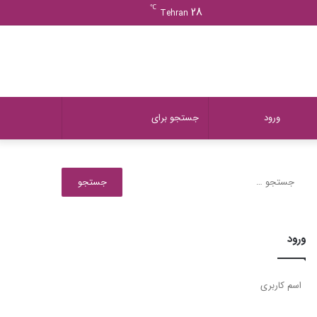
ورود
دیدن
نوشته
سایدبار
℃
28
Tehran
سبد
تصادفی
خرید
دیدن
تغییر
جستجو
ورود
سبد
پوسته
برای
جستجو
برای:
خرید
ورود