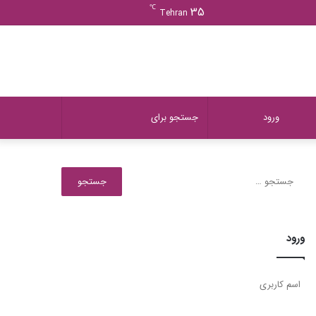
ورود
دیدن
نوشته
سایدبار
℃
35
Tehran
سبد
تصادفی
خرید
دیدن
تغییر
جستجو
ورود
سبد
پوسته
برای
جستجو
برای:
خرید
ورود