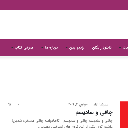
یت
دانلود رایگان
رادیو بدن
درباره ما
معرفی کتاب
علیرضا آزاد
جولای 3, 2019
0
91
چاقی و سادیسم
چاقی و سادیسم چاقی و سادیسم _ تاحالاواسه چاقی مسخره شدین؟
داشتم توی یکی از این فروم های اینترنتی مطلب…