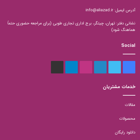
آدرس ایمیل: info@aliazad.ir
نشانی دفتر: تهران، چیتگر، برج اداری تجاری طوبی (برای مراجعه حضوری حتماً
هماهنگ شود)
Social
فیس
توییتر
لینکدین
اینستاگرام
تلگرام
aparat
بوک
خدمات مشتریان
مقالات
محصولات
دانلود رایگان