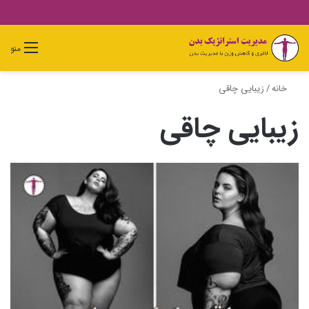
دیدن
ورود
تغییر
جستجو
منو
سبد
پوسته
برای
خرید
خانه
/
زیبایی چاقی
زیبایی چاقی