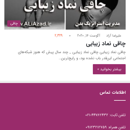
چاقی
علیرضا آزاد
آگوست 16, 2020
0
2,329
چاقی نماد زیبایی
چاقی نماد زیبایی چاقی نماد زیبایی _ چند سال پیش که هنوز شبکه‌های
اجتماعی این‌قدر باب نشده بود، و رايج‌ترين…
بیشتر بخوانید »
اطلاعات تماس
تلفن ثابت: 44762432-021
تلفن همراه: 09123212759