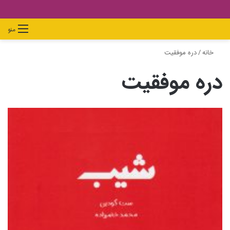
دیدن
ورود
تغییر
جستجو
منو
سبد
پوسته
برای
خانه
/
دره موفقیت
خرید
دره موفقیت