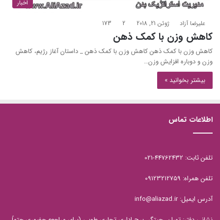
اخبار
علیرضا آزاد
ژوئن 21, 2018
2
173
کاهش وزن با کمک ذهن
کاهش وزن با کمک ذهن کاهش وزن با کمک ذهن _ داستان آغاز رژیم، کاهش
وزن و دوباره افزایش وزن…
بیشتر بخوانید »
اطلاعات تماس
تلفن ثابت: 44762432-021
تلفن همراه: 09123212759
آدرس ایمیل: info@aliazad.ir
نشانی دفتر: تهران، چیتگر، برج اداری تجاری طوبی (برای مراجعه حضوری حتماً