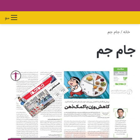
دیدن
ورود
تغییر
جستجو
منو
سبد
پوسته
برای
خانه
/
جام جم
خرید
جام جم