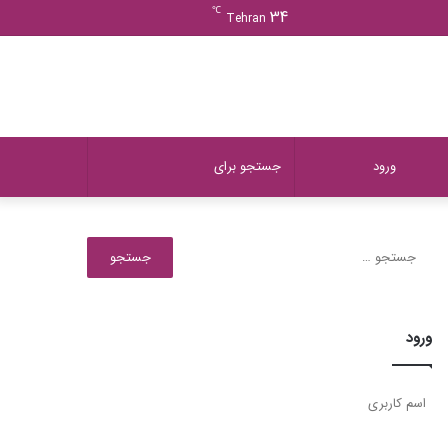
ورود
دیدن
نوشته
سایدبار
℃
34
Tehran
سبد
تصادفی
خرید
دیدن
تغییر
جستجو
ورود
سبد
پوسته
برای
جستجو
برای:
خرید
ورود