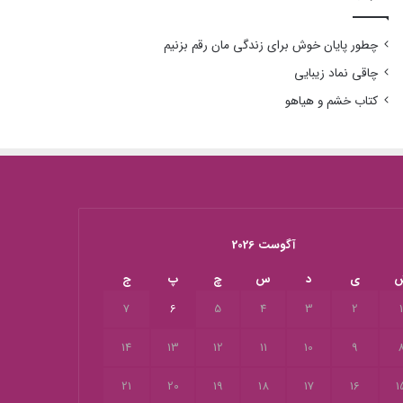
چطور پایان خوش برای زندگی مان رقم بزنیم
چاقی نماد زیبایی
کتاب خشم و هیاهو
آگوست 2026
ی
د
س
چ
پ
ج
7
6
5
4
3
2
14
13
12
11
10
9
21
20
19
18
17
16
1