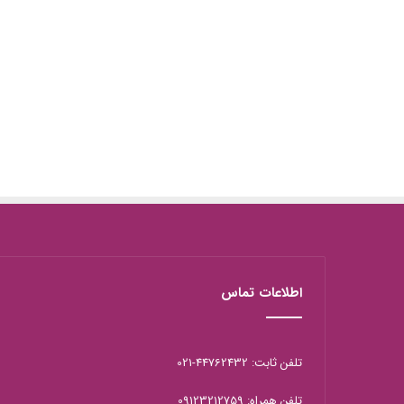
اطلاعات تماس
تلفن ثابت: 44762432-021
تلفن همراه: 09123212759