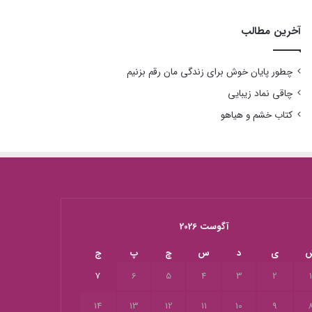
آخرین مطالب
چطور پایان خوش برای زندگی مان رقم بزنیم
چاقی نماد زیبایی
کتاب خشم و هیاهو
آگوست 2026
ی
د
س
چ
پ
ج
7
6
5
4
3
2
14
13
12
11
10
9