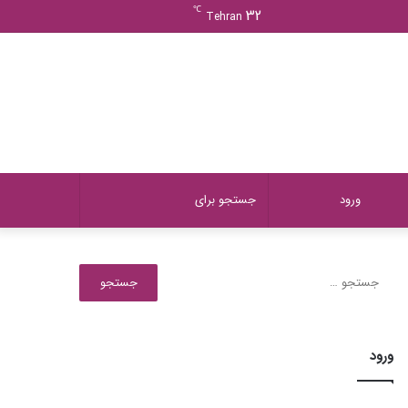
ورود
دیدن
نوشته
سایدبار
℃
32
Tehran
سبد
تصادفی
خرید
دیدن
تغییر
جستجو
ورود
سبد
پوسته
برای
جستجو
برای:
خرید
ورود