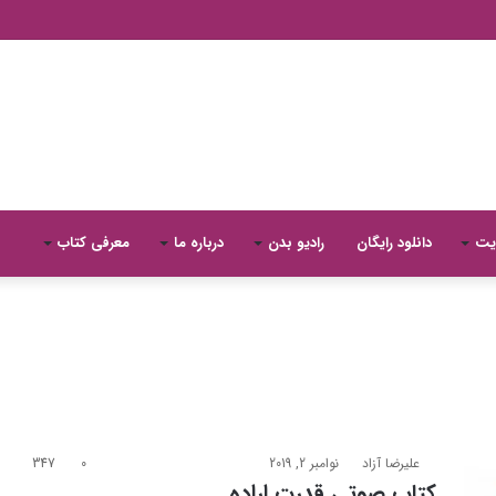
یت
دانلود رایگان
رادیو بدن
درباره ما
معرفی کتاب
علیرضا آزاد
نوامبر 2, 2019
0
347
کتاب صوتی قدرت اراده