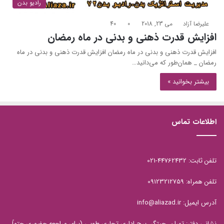
رادیو بدن
علیرضا آزاد
می 23, 2018
0
40
افزایش قدرت ذهنی و بدنی در ماه رمضان
افزایش قدرت ذهنی و بدنی در ماه رمضان افزایش قدرت ذهنی و بدنی در ماه
رمضان _ همان‌طور که می‌دانید…
بیشتر بخوانید »
اطلاعات تماس
تلفن ثابت: 44762432-021
تلفن همراه: 09123212759
آدرس ایمیل: info@aliazad.ir
نشانی دفتر: تهران، چیتگر، برج اداری تجاری طوبی (برای مراجعه حضوری حتماً