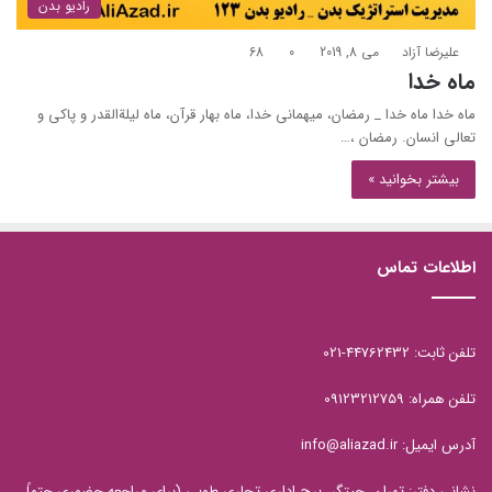
رادیو بدن
علیرضا آزاد
می 8, 2019
0
68
ماه خدا
ماه خدا ماه خدا _ رمضان، میهمانی خدا، ماه بهار قرآن، ماه لیلة‏القدر و پاکی و
تعالی انسان. رمضان ،…
بیشتر بخوانید »
اطلاعات تماس
تلفن ثابت: 44762432-021
تلفن همراه: 09123212759
آدرس ایمیل: info@aliazad.ir
نشانی دفتر: تهران، چیتگر، برج اداری تجاری طوبی (برای مراجعه حضوری حتماً