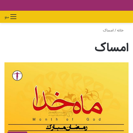
دیدن
ورود
تغییر
جستجو
منو
سبد
پوسته
برای
خانه
/
امساک
خرید
امساک