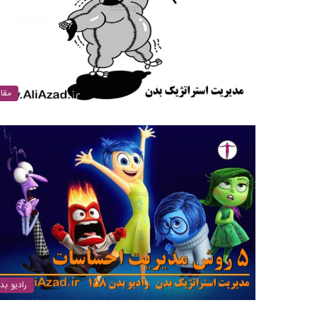
مقال
رادیو بد