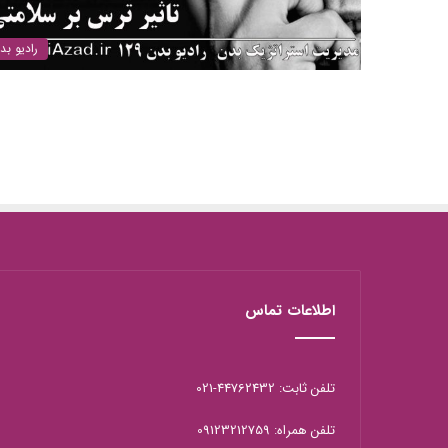
رادیو بد
اطلاعات تماس
تلفن ثابت: 44762432-021
تلفن همراه: 09123212759