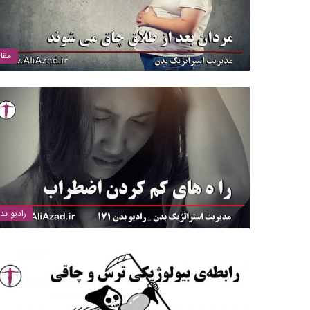
مقال
رادیو بد