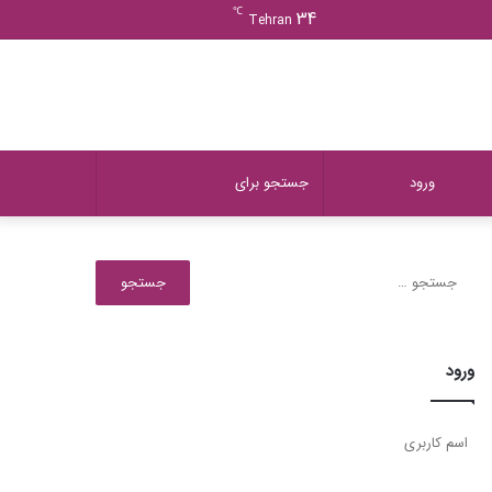
ورود
دیدن
نوشته
سایدبار
℃
34
Tehran
سبد
تصادفی
خرید
دیدن
تغییر
جستجو
ورود
سبد
پوسته
برای
جستجو
برای:
خرید
ورود