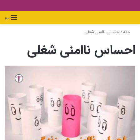
دیدن
ورود
تغییر
جستجو
منو
سبد
پوسته
برای
خانه
/
احساس ناامنی شغلی
خرید
احساس ناامنی شغلی