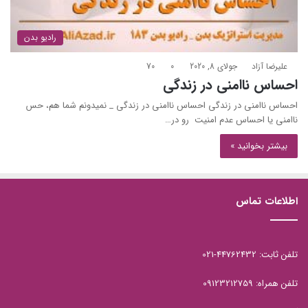
رادیو بدن
علیرضا آزاد
جولای 8, 2020
0
70
احساس ناامنی در زندگی
احساس ناامنی در زندگی احساس ناامنی در زندگی _ نمیدونم شما هم، حس
ناامنی یا احساس عدم امنیت رو در…
بیشتر بخوانید »
اطلاعات تماس
تلفن ثابت: 44762432-021
تلفن همراه: 09123212759