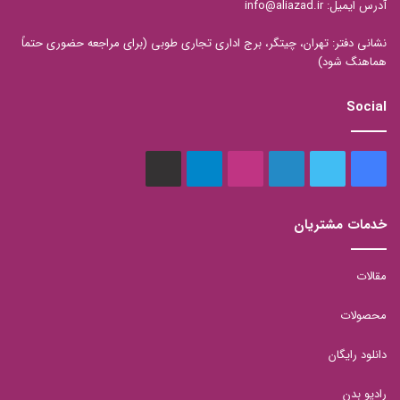
آدرس ایمیل: info@aliazad.ir
نشانی دفتر: تهران، چیتگر، برج اداری تجاری طوبی (برای مراجعه حضوری حتماً
هماهنگ شود)
Social
فیس
توییتر
لینکدین
اینستاگرام
تلگرام
aparat
بوک
خدمات مشتریان
مقالات
محصولات
دانلود رایگان
رادیو بدن