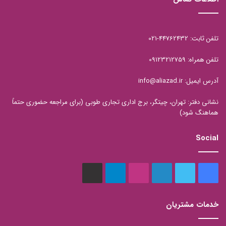
تلفن ثابت: 44762432-021
تلفن همراه: 09123212759
آدرس ایمیل: info@aliazad.ir
نشانی دفتر: تهران، چیتگر، برج اداری تجاری طوبی (برای مراجعه حضوری حتماً
هماهنگ شود)
Social
فیس
توییتر
لینکدین
اینستاگرام
تلگرام
aparat
بوک
خدمات مشتریان