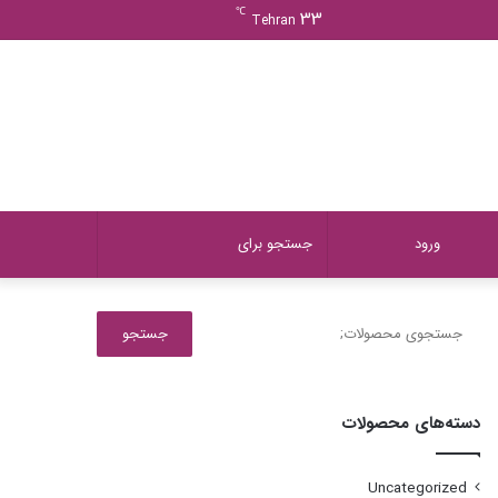
ورود
دیدن
نوشته
سایدبار
℃
33
Tehran
سبد
تصادفی
خرید
دیدن
تغییر
جستجو
ورود
سبد
پوسته
برای
جستجو
جستجو
برای:
خرید
دسته‌های محصولات
Uncategorized