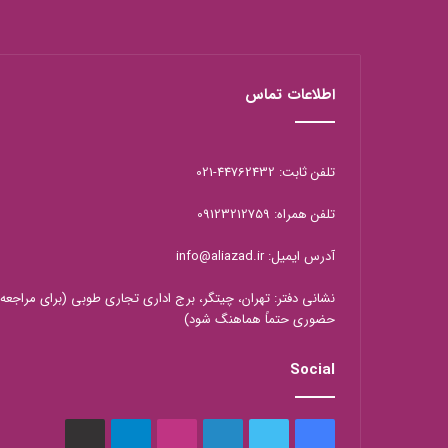
اطلاعات تماس
تلفن ثابت: 44762432-021
تلفن همراه: 09123212759
آدرس ایمیل: info@aliazad.ir
نشانی دفتر: تهران، چیتگر، برج اداری تجاری طوبی (برای مراجعه
حضوری حتماً هماهنگ شود)
Social
فیس
توییتر
لینکدین
اینستاگرام
تلگرام
aparat