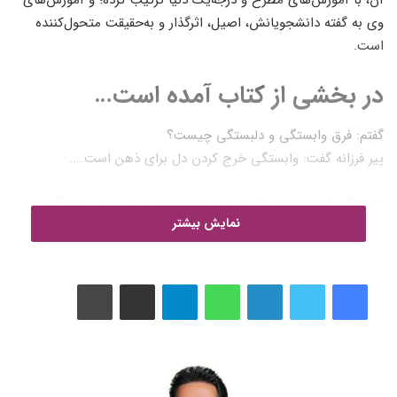
وی به گفته دانشجویانش، اصیل، اثرگذار و به‌حقیقت متحول‌کننده
است.
در بخشی از کتاب آمده است…
گفتم: فرق وابستگی و دلبستگی چیست؟
پیر فرزانه گفت: وابستگی خرج کردن دل برای ذهن است…..
وابستگی اسارت ذهن است در سرپنجه های ترس و بی برنامگی.
نمایش بیشتر
وابستگی، وادادگی است. یعنی تو هیچ برنامه ای برای خودت و
زندگی ات نداری. می شوی برده عادت ذهن و زندگی خودت و
دیگران. اما دلبستگی از راه ذهن صورت نمی گیرد. دلبستگی، ترا شبیه
لینکدین
واتس آپ
تلگرام
اشتراک گذاری از طریق ایمیل
چاپ
دلت می کند و شبیه هر آنچه به آن دل داده ای. اگر وابستگی اسارت
ذهن است، دلبستگی اشارت دل است. دلبستگی، آرام و شناور، غلتان
و ناپیدا می آید و می نشیند بر جانت، در دلبستگی تو ناگهان فتح
می شوی!