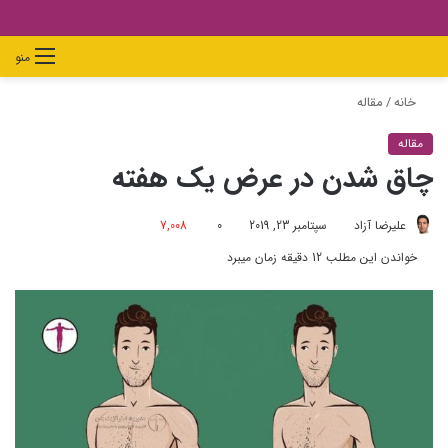
دیدن
ورود
تغییر
جستجو
منو
سبد
پوسته
برای
خانه
/
مقاله
خرید
مقاله
چاق شدن در عرض یک هفته
علیرضا آزاد
سپتامبر 23, 2019
0
7,008
خواندن این مطلب 12 دقیقه زمان میبرد