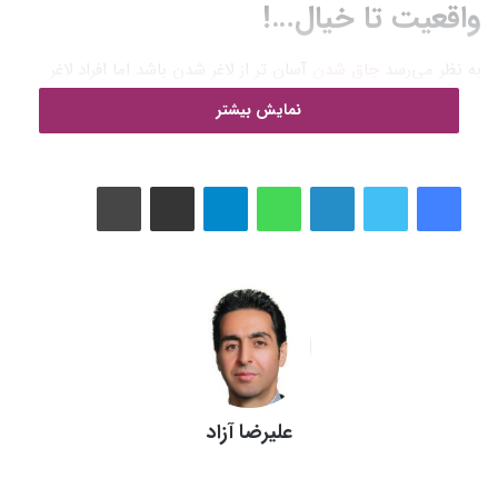
واقعیت تا خیال…!
به نظر می‌رسد
چاق شدن
آسان تر از لاغر شدن باشد اما افراد لاغر
چنین نمی گویند!
چاق شدن
یکی از آرزو های دوردستی است که اکثر
نمایش بیشتر
افراد لاغر به آن نمی‌رسند. بعضی ها فکر می کنند که نمی توانند وزن
خود را افزایش دهند، چرا که آنها مواد غذایی را که می خورند نمی
توانند هضم کنند، و یا استرس و انگل دارند.
لینکدین
واتس آپ
تلگرام
اشتراک گذاری از طریق ایمیل
چاپ
مهم نیست اگر شما متابولیسم بالا، جثه ی کوچک دارید و یا ژنتیکی
لاغر هستید تنها تفاوت شما با یک فرد معمولی در این است که باید
بیشتر از او غذا بخورید
حدود دو سوم افراد در ایالات متحده، دارای اضافه وزن بوده و یا چاق
هستند. با این حال، بسیاری از افراد هم با مشکل دیگری مواجه
هستند که آن بیش از حد لاغر بودن است . لاغری یک نگرانی قابل
توجه است، زیرا
کمبود وزن
می تواند به اندازه
چاق شدن
برای
علیرضا آزاد
سلامت شما مضر باشد. علاوه بر این، بسیاری از افرادی که به طور
اینستاگرام
بالقوه کم وزن نیستند، هنوز می خواهند عضلات بیشتری به دست