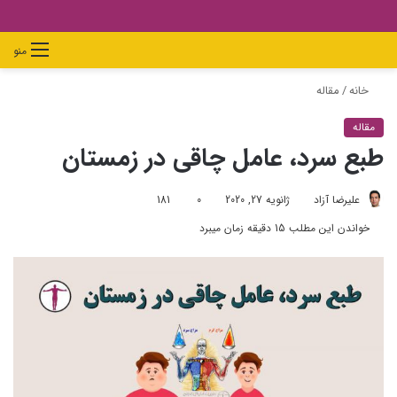
دیدن
ورود
تغییر
جستجو
منو
سبد
پوسته
برای
خانه
/
مقاله
خرید
مقاله
طبع سرد، عامل چاقی در زمستان
علیرضا آزاد
ژانویه 27, 2020
0
181
خواندن این مطلب 15 دقیقه زمان میبرد